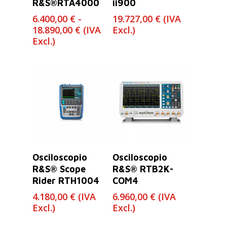
R&S®RTA4000
ii900
6.400,00
€
-
19.727,00
€
(IVA
Rango
18.890,00
€
(IVA
Excl.)
de
Excl.)
precios:
desde
6.400,00 €
hasta
18.890,00 €
Leer Más
Leer Más
Osciloscopio
Osciloscopio
R&S® Scope
R&S® RTB2K-
Rider RTH1004
COM4
4.180,00
€
(IVA
6.960,00
€
(IVA
Excl.)
Excl.)