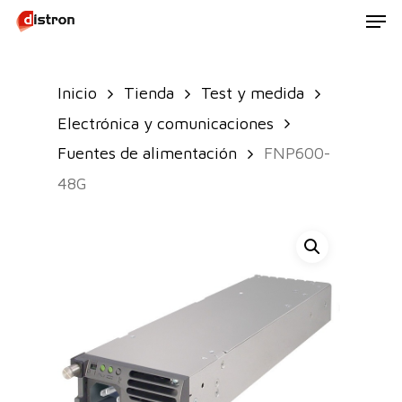
Men
Skip
to
main
Inicio
Tienda
Test y medida
content
Electrónica y comunicaciones
Fuentes de alimentación
FNP600-
48G