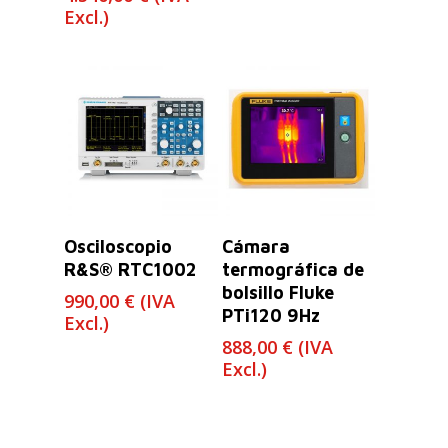
de
Excl.)
precios:
desde
1.550,00 €
hasta
4.540,00 €
Leer Más
Leer Más
Osciloscopio
Cámara
R&S® RTC1002
termográfica de
bolsillo Fluke
990,00
€
(IVA
PTi120 9Hz
Excl.)
888,00
€
(IVA
Excl.)