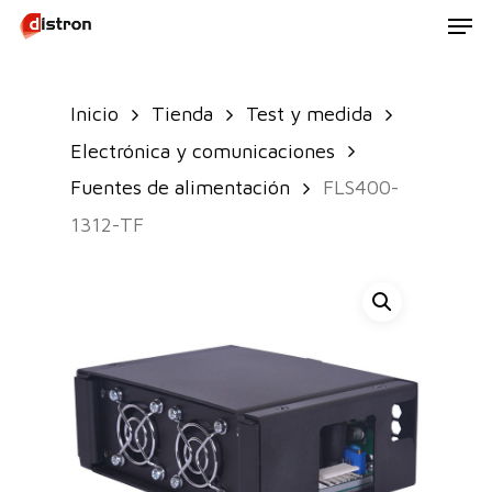
Men
Skip
to
main
Inicio
Tienda
Test y medida
content
Electrónica y comunicaciones
Fuentes de alimentación
FLS400-
1312-TF