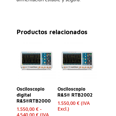
Productos relacionados
Leer Más
Seleccionar
Osciloscopio
Osciloscopio
Opciones
digital
R&S® RTB2002
R&S®RTB2000
1.550,00
€
(IVA
Excl.)
1.550,00
€
-
Rango
4.540,00
€
(IVA