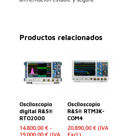
Productos relacionados
Leer Más
Seleccionar
Osciloscopio
Osciloscopio
Opciones
digital R&S®
R&S® RTM3K-
RTO2000
COM4
14.800,00
€
-
20.890,00
€
(IVA
Rango
19.000,00
€
(IVA
Excl.)