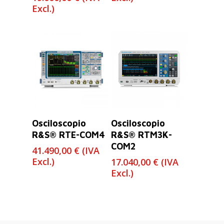
de
Excl.)
precios:
desde
14.800,00 €
hasta
19.000,00 €
Leer Más
Leer Más
Osciloscopio
Osciloscopio
R&S® RTE-COM4
R&S® RTM3K-
COM2
41.490,00
€
(IVA
Excl.)
17.040,00
€
(IVA
Excl.)