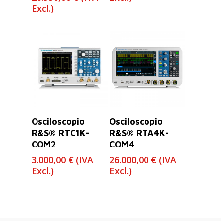
de
Excl.)
precios:
desde
6.420,00 €
hasta
26.930,00 €
Leer Más
Leer Más
Osciloscopio
Osciloscopio
R&S® RTC1K-
R&S® RTA4K-
COM2
COM4
3.000,00
€
(IVA
26.000,00
€
(IVA
Excl.)
Excl.)