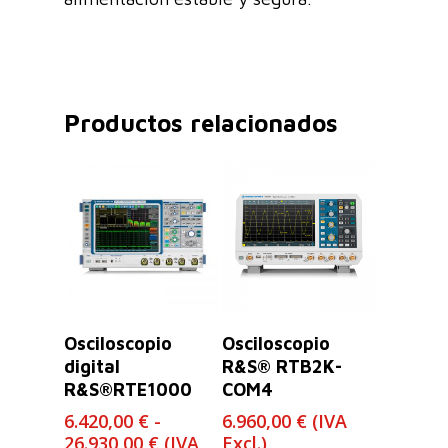
Productos relacionados
Leer Más
Seleccionar
Osciloscopio
Osciloscopio
Opciones
digital
R&S® RTB2K-
R&S®RTE1000
COM4
6.420,00
€
-
6.960,00
€
(IVA
Rango
26.930,00
€
(IVA
Excl.)