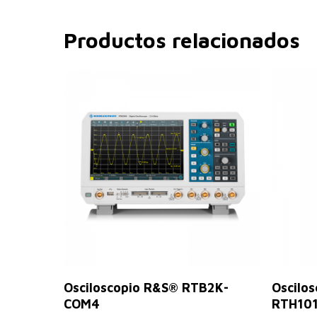
Productos relacionados
Leer Más
Osciloscopio R&S® RTB2K-
Oscilo
COM4
RTH10