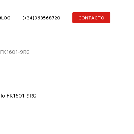
BLOG
(+34)963568720
CONTACTO
FK1601-9RG
elo FK1601-9RG