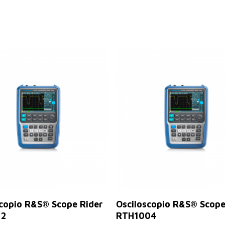
Leer Más
Leer Más
scopio R&S® Scope Rider
Osciloscopio R&S® Scope
12
RTH1004