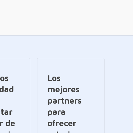
ios
Los
idad
mejores
partners
tar
para
r de
ofrecer