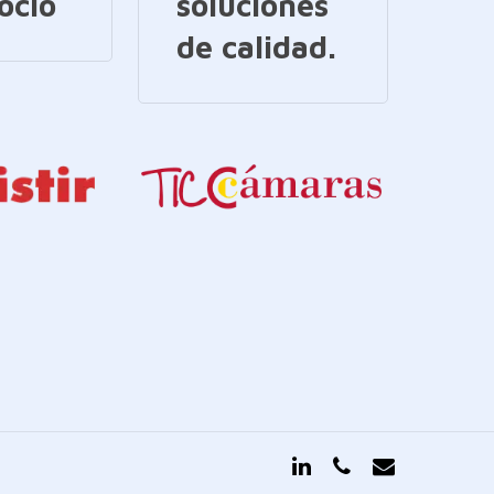
ocio
soluciones
de calidad.
linkedin
phone
email