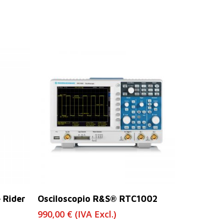
Leer Más
 Rider
Osciloscopio R&S® RTC1002
990,00
€
(IVA Excl.)