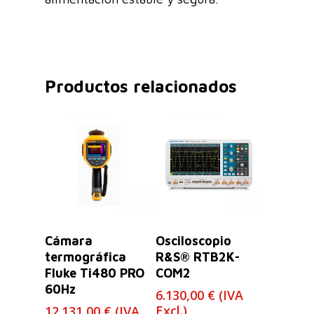
Productos relacionados
Leer Más
Leer Más
Cámara
Osciloscopio
termográfica
R&S® RTB2K-
Fluke Ti480 PRO
COM2
60Hz
6.130,00
€
(IVA
Excl.)
12.131,00
€
(IVA