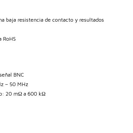
a baja resistencia de contacto y resultados
va RoHS
 señal BNC
 Hz – 50 MHz
o: 20 mΩ a 600 kΩ