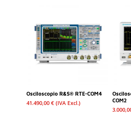
Leer Más
Osciloscopio R&S® RTE-COM4
Oscilo
COM2
41.490,00
€
(IVA Excl.)
3.000,