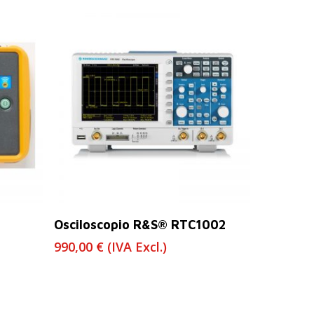
Leer Más
Osciloscopio R&S® RTC1002
990,00
€
(IVA Excl.)