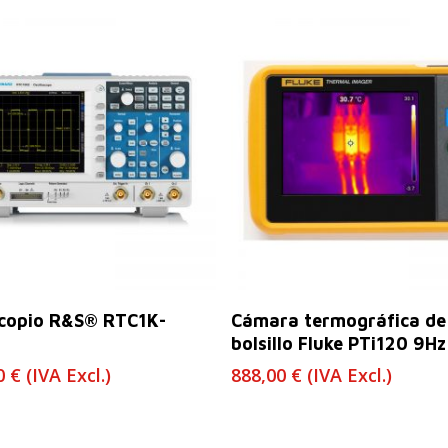
Leer Más
Leer Más
scopio R&S® RTC1K-
Cámara termográfica de
bolsillo Fluke PTi120 9Hz
00
€
(IVA Excl.)
888,00
€
(IVA Excl.)