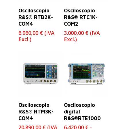
Leer Más
Leer Más
Osciloscopio
Osciloscopio
R&S® RTB2K-
R&S® RTC1K-
COM4
COM2
6.960,00
€
(IVA
3.000,00
€
(IVA
Excl.)
Excl.)
Leer Más
Seleccionar
Osciloscopio
Osciloscopio
Opciones
R&S® RTM3K-
digital
COM4
R&S®RTE1000
20.890,00
€
(IVA
6.420,00
€
-