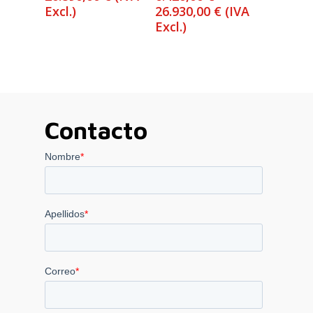
Rango
Excl.)
26.930,00
€
(IVA
de
Excl.)
precios:
desde
6.420,00 €
hasta
26.930,00 €
Contacto