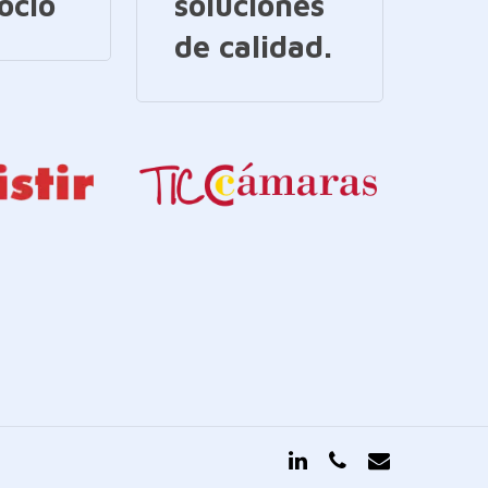
ocio
soluciones
de calidad.
linkedin
phone
email