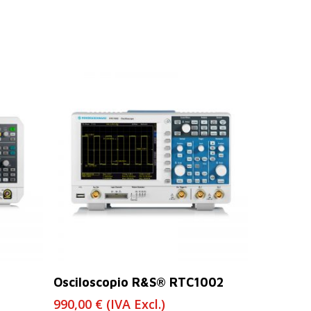
Leer Más
Osciloscopio R&S® RTC1002
990,00
€
(IVA Excl.)