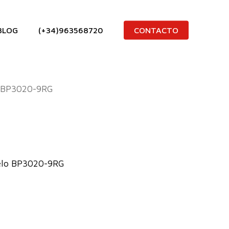
BLOG
(+34)963568720
CONTACTO
BP3020-9RG
delo BP3020-9RG