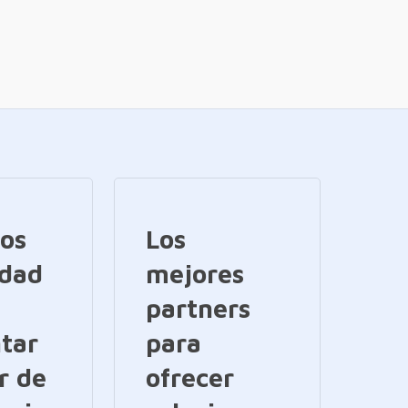
ios
Los
idad
mejores
partners
tar
para
r de
ofrecer