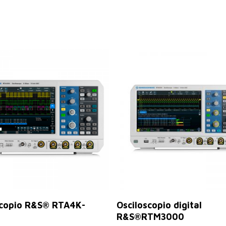
Leer Más
Leer Más
scopio R&S® RTA4K-
Osciloscopio digital
R&S®RTM3000