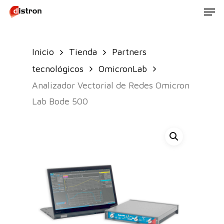
Men
Skip
to
main
Inicio
Tienda
Partners
content
tecnológicos
OmicronLab
Analizador Vectorial de Redes Omicron
Lab Bode 500