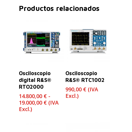
Productos relacionados
Leer Más
Seleccionar
Osciloscopio
Osciloscopio
Opciones
digital R&S®
R&S® RTC1002
RTO2000
990,00
€
(IVA
Excl.)
14.800,00
€
-
Rango
19.000,00
€
(IVA
de
Excl.)
precios:
desde
14.800,00 €