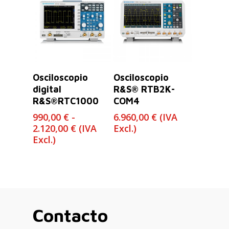
hasta
19.000,00 €
Leer Más
Seleccionar
Osciloscopio
Osciloscopio
Opciones
digital
R&S® RTB2K-
R&S®RTC1000
COM4
990,00
€
-
6.960,00
€
(IVA
Rango
2.120,00
€
(IVA
Excl.)
de
Excl.)
precios:
desde
990,00 €
hasta
2.120,00 €
Contacto