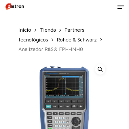
Men
Skip
to
main
Inicio
Tienda
Partners
content
tecnológicos
Rohde & Schwarz
Analizador R&S® FPH-INH8