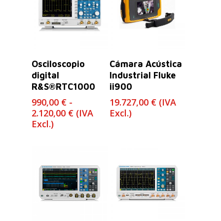
Leer Más
Seleccionar
Osciloscopio
Cámara Acústica
Opciones
digital
Industrial Fluke
R&S®RTC1000
ii900
990,00
€
-
19.727,00
€
(IVA
Rango
2.120,00
€
(IVA
Excl.)
de
Excl.)
precios:
desde
990,00 €
hasta
2.120,00 €