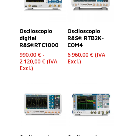
Leer Más
Seleccionar
Osciloscopio
Osciloscopio
Opciones
digital
R&S® RTB2K-
R&S®RTC1000
COM4
990,00
€
-
6.960,00
€
(IVA
Rango
2.120,00
€
(IVA
Excl.)
de
Excl.)
precios:
desde
990,00 €
hasta
2.120,00 €
Leer Más
Leer Más