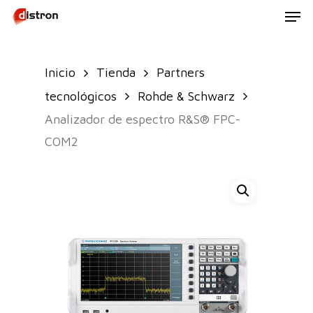
Men
Skip
to
main
Inicio
Tienda
Partners
content
tecnológicos
Rohde & Schwarz
Analizador de espectro R&S® FPC-
COM2