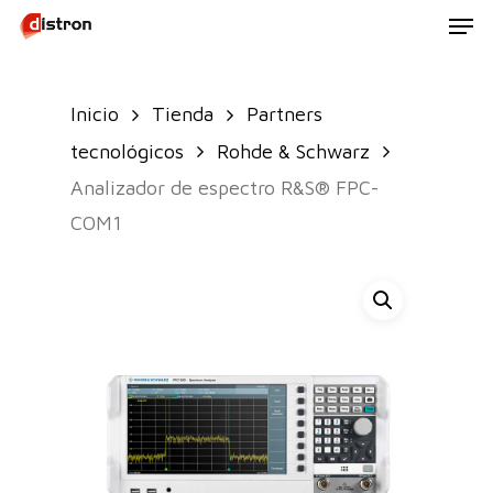
Men
Skip
to
main
Inicio
Tienda
Partners
content
tecnológicos
Rohde & Schwarz
Analizador de espectro R&S® FPC-
COM1