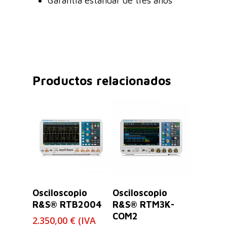
Garantía estándar de tres años
Productos relacionados
Leer Más
Leer Más
Osciloscopio
Osciloscopio
R&S® RTB2004
R&S® RTM3K-
COM2
2.350,00
€
(IVA