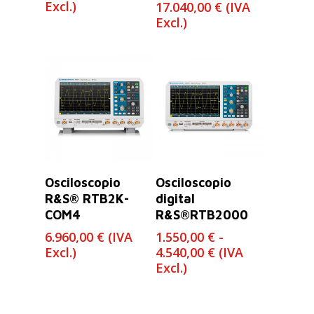
Excl.)
17.040,00
€
(IVA
Excl.)
Leer Más
Seleccionar
Osciloscopio
Osciloscopio
Opciones
R&S® RTB2K-
digital
COM4
R&S®RTB2000
6.960,00
€
(IVA
1.550,00
€
-
Rango
Excl.)
4.540,00
€
(IVA
de
Excl.)
precios:
desde
1.550,00 €