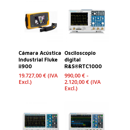
Leer Más
Seleccionar
Cámara Acústica
Osciloscopio
Opciones
Industrial Fluke
digital
ii900
R&S®RTC1000
19.727,00
€
(IVA
990,00
€
-
Rango
Excl.)
2.120,00
€
(IVA
de
Excl.)
precios:
desde
990,00 €
hasta
2.120,00 €