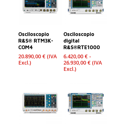
Leer Más
Seleccionar
Osciloscopio
Osciloscopio
Opciones
R&S® RTM3K-
digital
COM4
R&S®RTE1000
20.890,00
€
(IVA
6.420,00
€
-
Rango
Excl.)
26.930,00
€
(IVA
de
Excl.)
precios:
desde
6.420,00 €
hasta
26.930,00 €