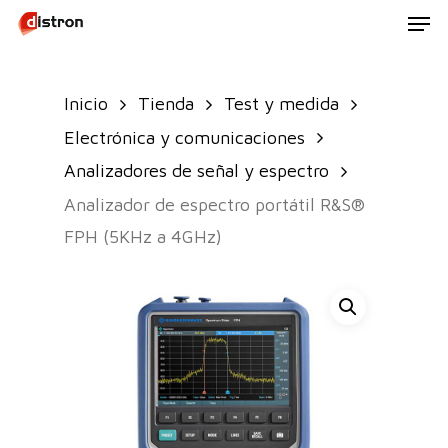
Men
Skip
to
main
Inicio
Tienda
Test y medida
content
Electrónica y comunicaciones
Analizadores de señal y espectro
Analizador de espectro portátil R&S®
FPH (5KHz a 4GHz)