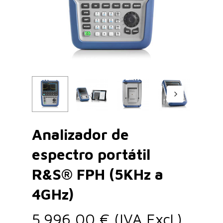
Analizador de
espectro portátil
R&S® FPH (5KHz a
4GHz)
5.996,00
€
(IVA Excl.)