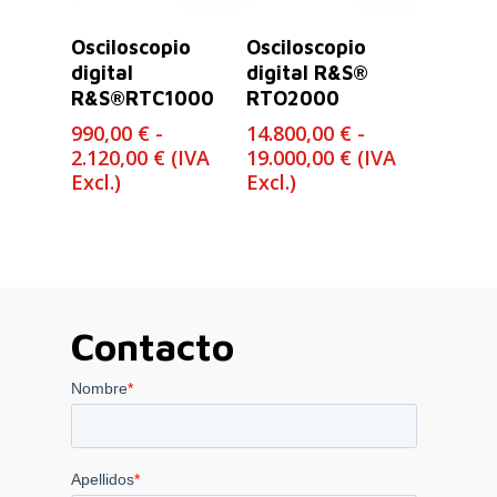
Seleccionar
Seleccionar
Osciloscopio
Osciloscopio
Opciones
Opciones
digital
digital R&S®
R&S®RTC1000
RTO2000
990,00
€
-
14.800,00
€
-
Rango
Rango
2.120,00
€
(IVA
19.000,00
€
(IVA
de
de
Excl.)
Excl.)
precios:
precios:
desde
desde
990,00 €
14.800,00 €
hasta
hasta
2.120,00 €
19.000,00 €
Contacto