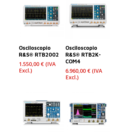
Leer Más
Leer Más
Osciloscopio
Osciloscopio
R&S® RTB2002
R&S® RTB2K-
COM4
1.550,00
€
(IVA
Excl.)
6.960,00
€
(IVA
Excl.)