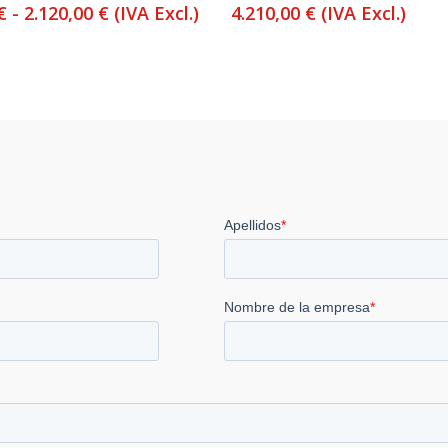
Rango
€
-
2.120,00
€
(IVA Excl.)
4.210,00
€
(IVA Excl.)
de
precios:
desde
990,00 €
hasta
2.120,00 €