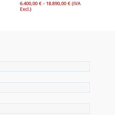
Rango
6.400,00
€
-
18.890,00
€
(IVA
de
Excl.)
precios:
desde
6.400,00 €
hasta
18.890,00 €