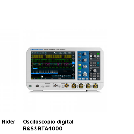
Seleccionar Opciones
 Rider
Osciloscopio digital
R&S®RTA4000