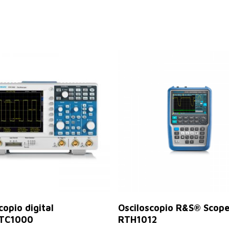
Seleccionar Opciones
Leer Más
copio digital
Osciloscopio R&S® Scope
TC1000
RTH1012