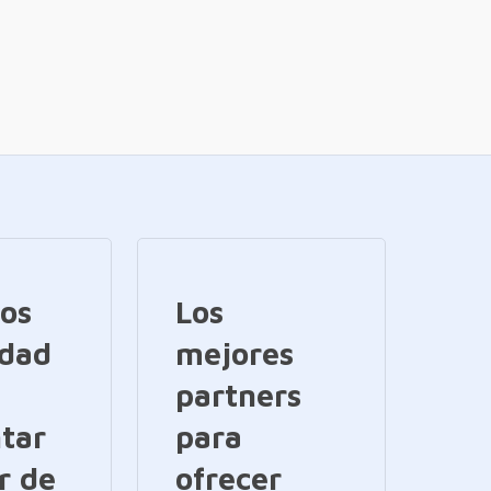
ios
Los
idad
mejores
partners
tar
para
r de
ofrecer