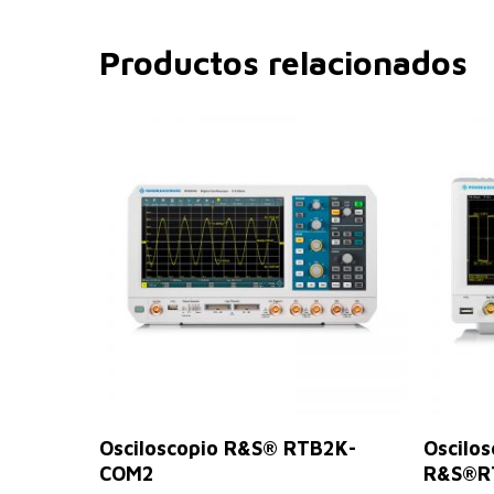
Productos relacionados
Leer Más
Osciloscopio R&S® RTB2K-
Oscilos
COM2
R&S®R