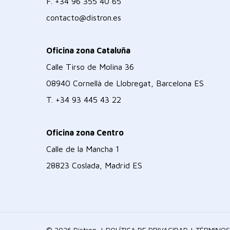
F.
+34 96 355 40 65
contacto@distron.es
Oficina zona Cataluña
Calle Tirso de Molina 36
08940 Cornellà de Llobregat, Barcelona ES
T.
+34 93 445 43 22
Oficina zona Centro
Calle de la Mancha 1
28823 Coslada, Madrid ES
© 2026 Distron. |
POLÍTICA DE PRIVACIDAD
|
TÉRMINOS