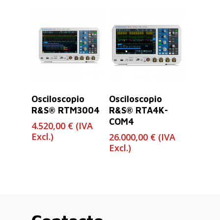
Leer Más
Leer Más
Osciloscopio
Osciloscopio
R&S® RTM3004
R&S® RTA4K-
COM4
4.520,00
€
(IVA
Excl.)
26.000,00
€
(IVA
Excl.)