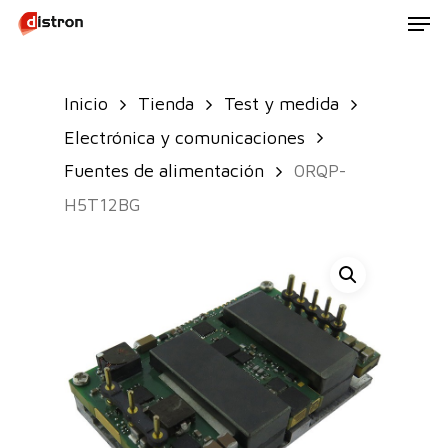
Men
Skip
to
main
Inicio
Tienda
Test y medida
content
Electrónica y comunicaciones
Fuentes de alimentación
0RQP-
H5T12BG