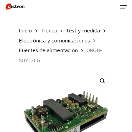
Men
Skip
to
main
Inicio
Tienda
Test y medida
content
Electrónica y comunicaciones
Fuentes de alimentación
0RQB-
50Y12LG