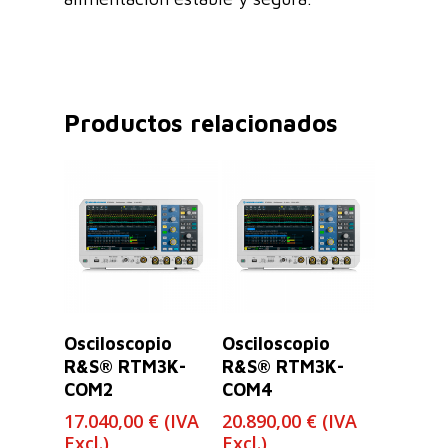
Productos relacionados
Leer Más
Leer Más
Osciloscopio
Osciloscopio
R&S® RTM3K-
R&S® RTM3K-
COM2
COM4
17.040,00
€
(IVA
20.890,00
€
(IVA
Excl.)
Excl.)