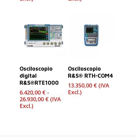
Leer Más
Seleccionar
Osciloscopio
Osciloscopio
Opciones
digital
R&S® RTH-COM4
R&S®RTE1000
13.350,00
€
(IVA
Excl.)
6.420,00
€
-
Rango
26.930,00
€
(IVA
de
Excl.)
precios:
desde
6.420,00 €
hasta