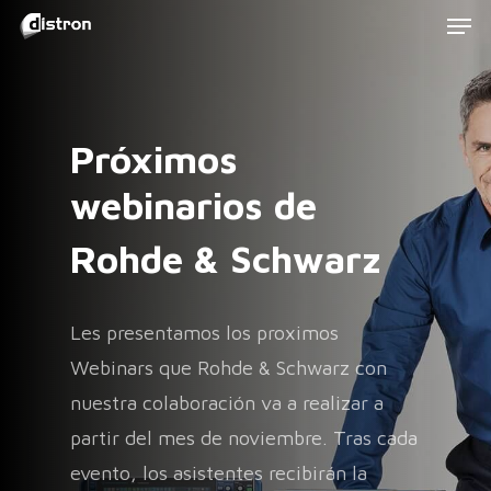
Men
Skip
to
main
content
Próximos
webinarios de
Rohde & Schwarz
Les presentamos los proximos
Webinars que Rohde & Schwarz con
nuestra colaboración va a realizar a
partir del mes de noviembre. Tras cada
evento, los asistentes recibirán la