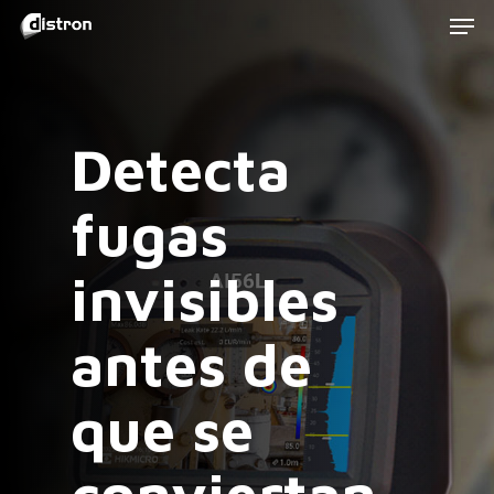
Men
Skip
to
main
content
Detecta
fugas
invisibles
antes de
que se
conviertan