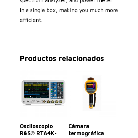
spectrum analyzer, and power meter
in a single box, making you much more
efficient.
Productos relacionados
Leer Más
Leer Más
Osciloscopio
Cámara
R&S® RTA4K-
termográfica