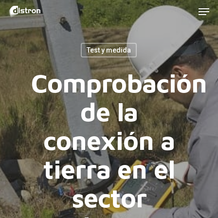
Men
Skip
to
main
Test y medida
content
Comprobación
de la
conexión a
tierra en el
sector